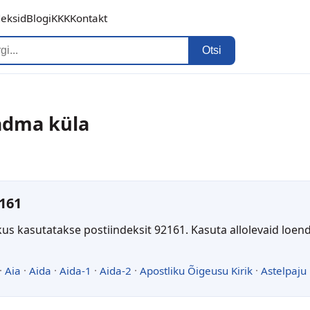
deksid
Blogi
KKK
Kontakt
Otsi
Aadma küla
161
kus kasutatakse postiindeksit 92161. Kasuta allolevaid loen
·
Aia
·
Aida
·
Aida-1
·
Aida-2
·
Apostliku Õigeusu Kirik
·
Astelpaju