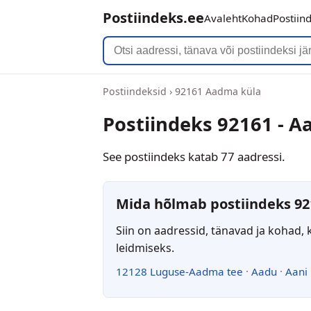
Postiindeks.ee
Avaleht
Kohad
Postiin
Postiindeksid
›
92161 Aadma küla
Postiindeks 92161 - 
See postiindeks katab 77 aadressi.
Mida hõlmab postiindeks 92
Siin on aadressid, tänavad ja kohad, 
leidmiseks.
12128 Luguse-Aadma tee
·
Aadu
·
Aani