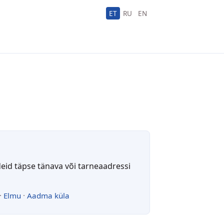
ET
RU
EN
deid täpse tänava või tarneaadressi
·
Elmu
·
Aadma küla