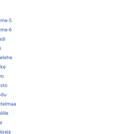
rme-5
rme-6
di
i
belehe
ske
vo
sto
udu
telmaa
lille
a
ipaja