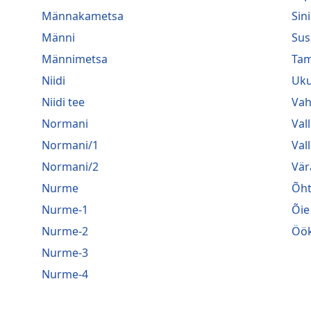
Männakametsa
Sini
Männi
Sus
Männimetsa
Ta
Niidi
Uk
Niidi tee
Vah
Normani
Vall
Normani/1
Val
Normani/2
Vär
Nurme
Õh
Nurme-1
Õie
Nurme-2
Öök
Nurme-3
Nurme-4