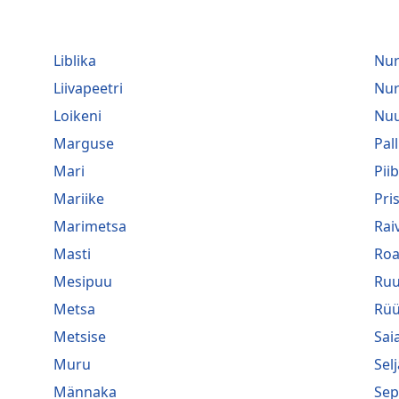
Liblika
Nu
Liivapeetri
Nu
Loikeni
Nuu
Marguse
Pall
Mari
Pii
Mariike
Pri
Marimetsa
Rai
Masti
Roa
Mesipuu
Ru
Metsa
Rüü
Metsise
Saia
Muru
Selj
Männaka
Sep