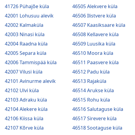
41726 Pühajõe küla
46505 Alekvere küla
42001 Lohusuu alevik
46506 Ilistvere küla
42002 Kalmaküla
46507 Kaasiksaare küla
42003 Ninasi küla
46508 Kellavere küla
42004 Raadna küla
46509 Luusika küla
42005 Separa küla
46510 Moora küla
42006 Tammispää küla
46511 Paasvere küla
42007 Vilusi küla
46512 Padu küla
42101 Avinurme alevik
46513 Rajaküla
42102 Ulvi küla
46514 Arukse küla
42103 Adraku küla
46515 Rohu küla
42104 Alekere küla
46516 Salutaguse küla
42106 Kiissa küla
46517 Sirevere küla
42107 Kõrve küla
46518 Sootaguse küla