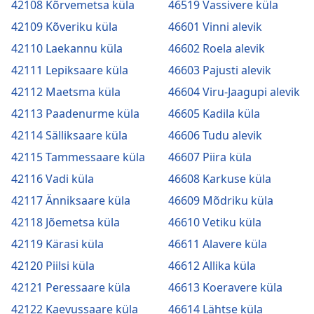
42108 Kõrvemetsa küla
46519 Vassivere küla
42109 Kõveriku küla
46601 Vinni alevik
42110 Laekannu küla
46602 Roela alevik
42111 Lepiksaare küla
46603 Pajusti alevik
42112 Maetsma küla
46604 Viru-Jaagupi alevik
42113 Paadenurme küla
46605 Kadila küla
42114 Sälliksaare küla
46606 Tudu alevik
42115 Tammessaare küla
46607 Piira küla
42116 Vadi küla
46608 Karkuse küla
42117 Änniksaare küla
46609 Mõdriku küla
42118 Jõemetsa küla
46610 Vetiku küla
42119 Kärasi küla
46611 Alavere küla
42120 Piilsi küla
46612 Allika küla
42121 Peressaare küla
46613 Koeravere küla
42122 Kaevussaare küla
46614 Lähtse küla