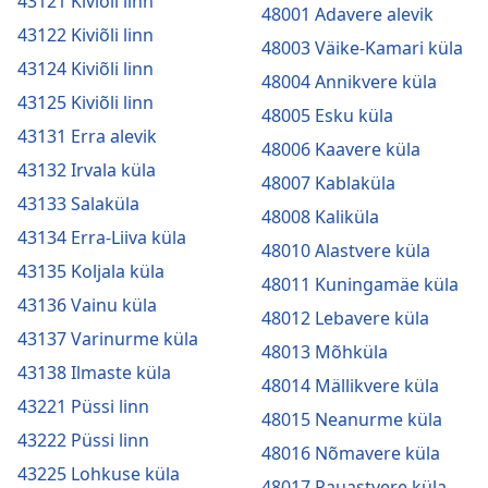
43121 Kiviõli linn
48001 Adavere alevik
43122 Kiviõli linn
48003 Väike-Kamari küla
43124 Kiviõli linn
48004 Annikvere küla
43125 Kiviõli linn
48005 Esku küla
43131 Erra alevik
48006 Kaavere küla
43132 Irvala küla
48007 Kablaküla
43133 Salaküla
48008 Kaliküla
43134 Erra-Liiva küla
48010 Alastvere küla
43135 Koljala küla
48011 Kuningamäe küla
43136 Vainu küla
48012 Lebavere küla
43137 Varinurme küla
48013 Mõhküla
43138 Ilmaste küla
48014 Mällikvere küla
43221 Püssi linn
48015 Neanurme küla
43222 Püssi linn
48016 Nõmavere küla
43225 Lohkuse küla
48017 Pauastvere küla