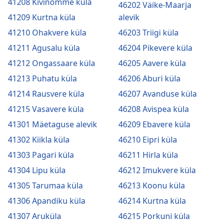
41208 Kivinõmme küla
46202 Väike-Maarja
41209 Kurtna küla
alevik
41210 Ohakvere küla
46203 Triigi küla
41211 Agusalu küla
46204 Pikevere küla
41212 Ongassaare küla
46205 Aavere küla
41213 Puhatu küla
46206 Aburi küla
41214 Rausvere küla
46207 Avanduse küla
41215 Vasavere küla
46208 Avispea küla
41301 Mäetaguse alevik
46209 Ebavere küla
41302 Kiikla küla
46210 Eipri küla
41303 Pagari küla
46211 Hirla küla
41304 Lipu küla
46212 Imukvere küla
41305 Tarumaa küla
46213 Koonu küla
41306 Apandiku küla
46214 Kurtna küla
41307 Aruküla
46215 Porkuni küla