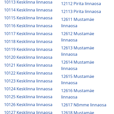
10113 Kesklinna linnaosa
12112 Pirita linnaosa
10114 Kesklinna linnaosa
12113 Pirita linnaosa
10115 Kesklinna linnaosa
12611 Mustamäe
10116 Kesklinna linnaosa
linnaosa
10117 Kesklinna linnaosa
12612 Mustamäe
linnaosa
10118 Kesklinna linnaosa
12613 Mustamäe
10119 Kesklinna linnaosa
linnaosa
10120 Kesklinna linnaosa
12614 Mustamäe
10121 Kesklinna linnaosa
linnaosa
10122 Kesklinna linnaosa
12615 Mustamäe
10123 Kesklinna linnaosa
linnaosa
10124 Kesklinna linnaosa
12616 Mustamäe
10125 Kesklinna linnaosa
linnaosa
10126 Kesklinna linnaosa
12617 Nõmme linnaosa
10127 Kesklinna linnaosa
12618 Mustamäe