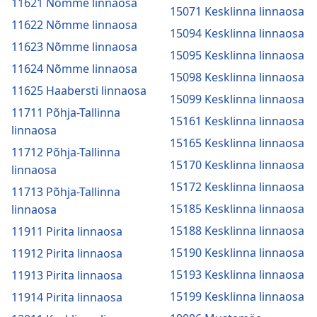
11621 Nõmme linnaosa
15071 Kesklinna linnaosa
11622 Nõmme linnaosa
15094 Kesklinna linnaosa
11623 Nõmme linnaosa
15095 Kesklinna linnaosa
11624 Nõmme linnaosa
15098 Kesklinna linnaosa
11625 Haabersti linnaosa
15099 Kesklinna linnaosa
11711 Põhja-Tallinna
15161 Kesklinna linnaosa
linnaosa
15165 Kesklinna linnaosa
11712 Põhja-Tallinna
15170 Kesklinna linnaosa
linnaosa
15172 Kesklinna linnaosa
11713 Põhja-Tallinna
15185 Kesklinna linnaosa
linnaosa
15188 Kesklinna linnaosa
11911 Pirita linnaosa
15190 Kesklinna linnaosa
11912 Pirita linnaosa
15193 Kesklinna linnaosa
11913 Pirita linnaosa
15199 Kesklinna linnaosa
11914 Pirita linnaosa