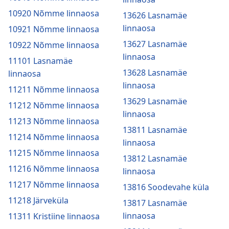
10920 Nõmme linnaosa
13626 Lasnamäe
linnaosa
10921 Nõmme linnaosa
13627 Lasnamäe
10922 Nõmme linnaosa
linnaosa
11101 Lasnamäe
13628 Lasnamäe
linnaosa
linnaosa
11211 Nõmme linnaosa
13629 Lasnamäe
11212 Nõmme linnaosa
linnaosa
11213 Nõmme linnaosa
13811 Lasnamäe
11214 Nõmme linnaosa
linnaosa
11215 Nõmme linnaosa
13812 Lasnamäe
11216 Nõmme linnaosa
linnaosa
11217 Nõmme linnaosa
13816 Soodevahe küla
11218 Järveküla
13817 Lasnamäe
linnaosa
11311 Kristiine linnaosa