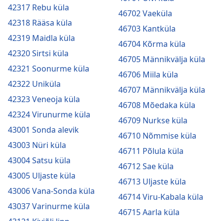
42317 Rebu küla
46702 Vaeküla
42318 Rääsa küla
46703 Kantküla
42319 Maidla küla
46704 Kõrma küla
42320 Sirtsi küla
46705 Männikvälja küla
42321 Soonurme küla
46706 Miila küla
42322 Uniküla
46707 Männikvälja küla
42323 Veneoja küla
46708 Mõedaka küla
42324 Virunurme küla
46709 Nurkse küla
43001 Sonda alevik
46710 Nõmmise küla
43003 Nüri küla
46711 Põlula küla
43004 Satsu küla
46712 Sae küla
43005 Uljaste küla
46713 Uljaste küla
43006 Vana-Sonda küla
46714 Viru-Kabala küla
43037 Varinurme küla
46715 Aarla küla