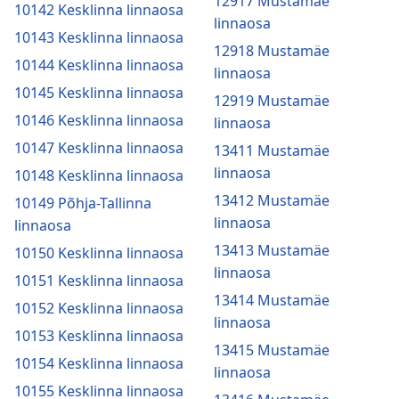
12917 Mustamäe
10142 Kesklinna linnaosa
linnaosa
10143 Kesklinna linnaosa
12918 Mustamäe
10144 Kesklinna linnaosa
linnaosa
10145 Kesklinna linnaosa
12919 Mustamäe
10146 Kesklinna linnaosa
linnaosa
10147 Kesklinna linnaosa
13411 Mustamäe
linnaosa
10148 Kesklinna linnaosa
13412 Mustamäe
10149 Põhja-Tallinna
linnaosa
linnaosa
13413 Mustamäe
10150 Kesklinna linnaosa
linnaosa
10151 Kesklinna linnaosa
13414 Mustamäe
10152 Kesklinna linnaosa
linnaosa
10153 Kesklinna linnaosa
13415 Mustamäe
10154 Kesklinna linnaosa
linnaosa
10155 Kesklinna linnaosa