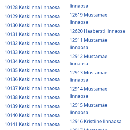
linnaosa
10128 Kesklinna linnaosa
12619 Mustamäe
10129 Kesklinna linnaosa
linnaosa
10130 Kesklinna linnaosa
12620 Haabersti linnaosa
10131 Kesklinna linnaosa
12911 Mustamäe
10132 Kesklinna linnaosa
linnaosa
10133 Kesklinna linnaosa
12912 Mustamäe
10134 Kesklinna linnaosa
linnaosa
10135 Kesklinna linnaosa
12913 Mustamäe
10136 Kesklinna linnaosa
linnaosa
10137 Kesklinna linnaosa
12914 Mustamäe
linnaosa
10138 Kesklinna linnaosa
12915 Mustamäe
10139 Kesklinna linnaosa
linnaosa
10140 Kesklinna linnaosa
12916 Kristiine linnaosa
10141 Kesklinna linnaosa