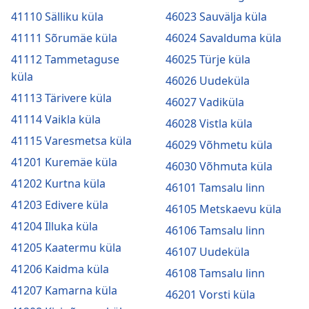
41110 Sälliku küla
46023 Sauvälja küla
41111 Sõrumäe küla
46024 Savalduma küla
41112 Tammetaguse
46025 Türje küla
küla
46026 Uudeküla
41113 Tärivere küla
46027 Vadiküla
41114 Vaikla küla
46028 Vistla küla
41115 Varesmetsa küla
46029 Võhmetu küla
41201 Kuremäe küla
46030 Võhmuta küla
41202 Kurtna küla
46101 Tamsalu linn
41203 Edivere küla
46105 Metskaevu küla
41204 Illuka küla
46106 Tamsalu linn
41205 Kaatermu küla
46107 Uudeküla
41206 Kaidma küla
46108 Tamsalu linn
41207 Kamarna küla
46201 Vorsti küla