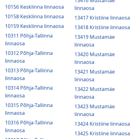
13416 Mustamäe
10156 Kesklinna linnaosa
linnaosa
10158 Kesklinna linnaosa
13417 Kristiine linnaosa
10159 Kesklinna linnaosa
13418 Kristiine linnaosa
10311 Põhja-Tallinna
13419 Mustamäe
linnaosa
linnaosa
10312 Põhja-Tallinna
13420 Mustamäe
linnaosa
linnaosa
10313 Põhja-Tallinna
13421 Mustamäe
linnaosa
linnaosa
10314 Põhja-Tallinna
13422 Mustamäe
linnaosa
linnaosa
10315 Põhja-Tallinna
13423 Mustamäe
linnaosa
linnaosa
10316 Põhja-Tallinna
13424 Kristiine linnaosa
linnaosa
13425 Kristiine linnaosa