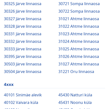
30325 Järve linnaosa
30721 Sompa linnaosa
30326 Järve linnaosa
30722 Sompa linnaosa
30327 Järve linnaosa
31021 Ahtme linnaosa
30328 Järve linnaosa
31022 Ahtme linnaosa
30331 Järve linnaosa
31023 Ahtme linnaosa
30332 Järve linnaosa
31024 Ahtme linnaosa
30333 Järve linnaosa
31025 Ahtme linnaosa
30395 Järve linnaosa
31026 Ahtme linnaosa
30503 Järve linnaosa
31027 Ahtme linnaosa
30504 Järve linnaosa
31221 Oru linnaosa
4xxx
40101 Sinimäe alevik
45430 Natturi küla
40102 Vaivara küla
45431 Noonu küla