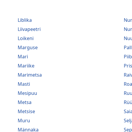
Liblika
Nu
Liivapeetri
Nu
Loikeni
Nuu
Marguse
Pall
Mari
Pii
Mariike
Pri
Marimetsa
Rai
Masti
Roa
Mesipuu
Ru
Metsa
Rüü
Metsise
Saia
Muru
Selj
Männaka
Sep