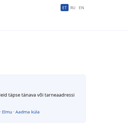
ET
RU
EN
deid täpse tänava või tarneaadressi
·
Elmu
·
Aadma küla