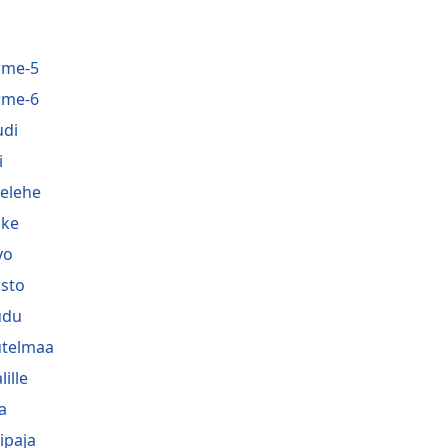
rme-5
rme-6
di
i
belehe
ske
vo
sto
udu
telmaa
lille
a
ipaja