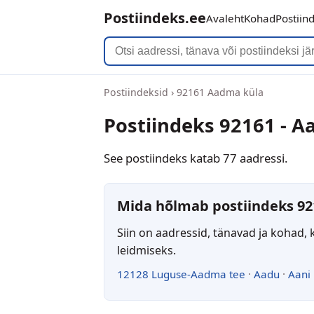
Postiindeks.ee
Avaleht
Kohad
Postiin
Postiindeksid
›
92161 Aadma küla
Postiindeks 92161 - 
See postiindeks katab 77 aadressi.
Mida hõlmab postiindeks 92
Siin on aadressid, tänavad ja kohad, 
leidmiseks.
12128 Luguse-Aadma tee
·
Aadu
·
Aani