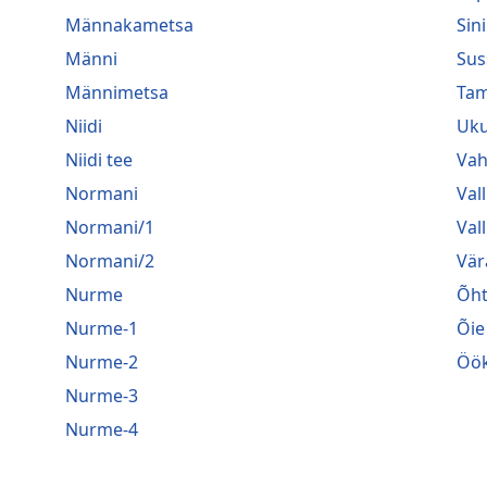
Männakametsa
Sini
Männi
Sus
Männimetsa
Ta
Niidi
Uk
Niidi tee
Vah
Normani
Vall
Normani/1
Val
Normani/2
Vär
Nurme
Õh
Nurme-1
Õie
Nurme-2
Öök
Nurme-3
Nurme-4