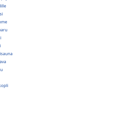
lille
si
mme
uaru
i
i
lisauna
ava
tu
opli