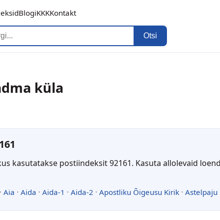
deksid
Blogi
KKK
Kontakt
Otsi
Aadma küla
161
kus kasutatakse postiindeksit 92161. Kasuta allolevaid loen
·
Aia
·
Aida
·
Aida-1
·
Aida-2
·
Apostliku Õigeusu Kirik
·
Astelpaju