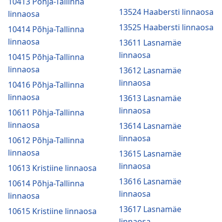
10413 Põhja-Tallinna
13524 Haabersti linnaosa
linnaosa
13525 Haabersti linnaosa
10414 Põhja-Tallinna
linnaosa
13611 Lasnamäe
linnaosa
10415 Põhja-Tallinna
linnaosa
13612 Lasnamäe
linnaosa
10416 Põhja-Tallinna
linnaosa
13613 Lasnamäe
linnaosa
10611 Põhja-Tallinna
linnaosa
13614 Lasnamäe
linnaosa
10612 Põhja-Tallinna
linnaosa
13615 Lasnamäe
linnaosa
10613 Kristiine linnaosa
13616 Lasnamäe
10614 Põhja-Tallinna
linnaosa
linnaosa
13617 Lasnamäe
10615 Kristiine linnaosa
linnaosa