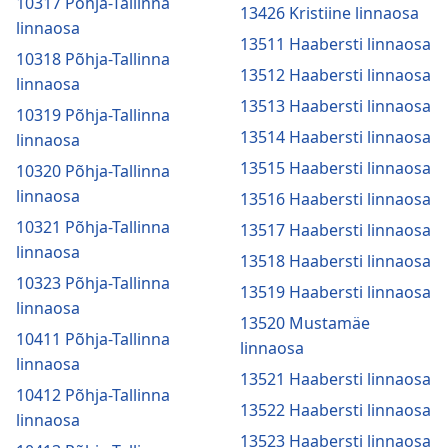
10317 Põhja-Tallinna
13426 Kristiine linnaosa
linnaosa
13511 Haabersti linnaosa
10318 Põhja-Tallinna
13512 Haabersti linnaosa
linnaosa
13513 Haabersti linnaosa
10319 Põhja-Tallinna
13514 Haabersti linnaosa
linnaosa
13515 Haabersti linnaosa
10320 Põhja-Tallinna
linnaosa
13516 Haabersti linnaosa
10321 Põhja-Tallinna
13517 Haabersti linnaosa
linnaosa
13518 Haabersti linnaosa
10323 Põhja-Tallinna
13519 Haabersti linnaosa
linnaosa
13520 Mustamäe
10411 Põhja-Tallinna
linnaosa
linnaosa
13521 Haabersti linnaosa
10412 Põhja-Tallinna
13522 Haabersti linnaosa
linnaosa
13523 Haabersti linnaosa