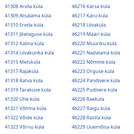
41308 Arvila küla
46216 Kärsa küla
41309 Atsalama küla
46217 Käru küla
41310 Ereda küla
46218 Liivaküla
41311 Jõetaguse küla
46219 Määri küla
41312 Kalina küla
46220 Müüriku küla
41314 Liivakünka küla
46221 Nadalama küla
41315 Metsküla
46222 Nõmme küla
41317 Rajaküla
46223 Orguse küla
41318 Ratva küla
46224 Pandivere küla
41319 Tarakuse küla
46225 Pudivere küla
41320 Uhe küla
46226 Raeküla
41321 Võhma küla
46227 Raigu küla
41322 Võide küla
46228 Rastla küla
41323 Võrnu küla
46229 Uuemõisa küla