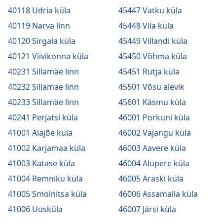
40118 Udria küla
45447 Vatku küla
40119 Narva linn
45448 Vila küla
40120 Sirgala küla
45449 Villandi küla
40121 Viivikonna küla
45450 Võhma küla
40231 Sillamäe linn
45451 Rutja küla
40232 Sillamäe linn
45501 Võsu alevik
40233 Sillamäe linn
45601 Käsmu küla
40241 Perjatsi küla
46001 Porkuni küla
41001 Alajõe küla
46002 Vajangu küla
41002 Karjamaa küla
46003 Aavere küla
41003 Katase küla
46004 Alupere küla
41004 Remniku küla
46005 Araski küla
41005 Smolnitsa küla
46006 Assamalla küla
41006 Uusküla
46007 Järsi küla