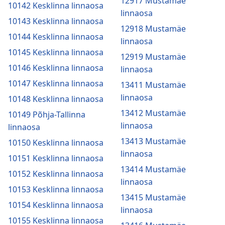
12917 Mustamäe
10142 Kesklinna linnaosa
linnaosa
10143 Kesklinna linnaosa
12918 Mustamäe
10144 Kesklinna linnaosa
linnaosa
10145 Kesklinna linnaosa
12919 Mustamäe
10146 Kesklinna linnaosa
linnaosa
10147 Kesklinna linnaosa
13411 Mustamäe
linnaosa
10148 Kesklinna linnaosa
13412 Mustamäe
10149 Põhja-Tallinna
linnaosa
linnaosa
13413 Mustamäe
10150 Kesklinna linnaosa
linnaosa
10151 Kesklinna linnaosa
13414 Mustamäe
10152 Kesklinna linnaosa
linnaosa
10153 Kesklinna linnaosa
13415 Mustamäe
10154 Kesklinna linnaosa
linnaosa
10155 Kesklinna linnaosa