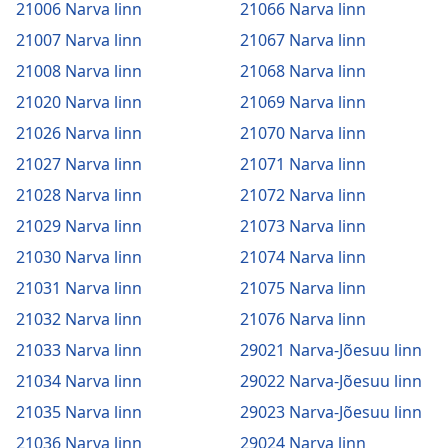
21006 Narva linn
21066 Narva linn
21007 Narva linn
21067 Narva linn
21008 Narva linn
21068 Narva linn
21020 Narva linn
21069 Narva linn
21026 Narva linn
21070 Narva linn
21027 Narva linn
21071 Narva linn
21028 Narva linn
21072 Narva linn
21029 Narva linn
21073 Narva linn
21030 Narva linn
21074 Narva linn
21031 Narva linn
21075 Narva linn
21032 Narva linn
21076 Narva linn
21033 Narva linn
29021 Narva-Jõesuu linn
21034 Narva linn
29022 Narva-Jõesuu linn
21035 Narva linn
29023 Narva-Jõesuu linn
21036 Narva linn
29024 Narva linn