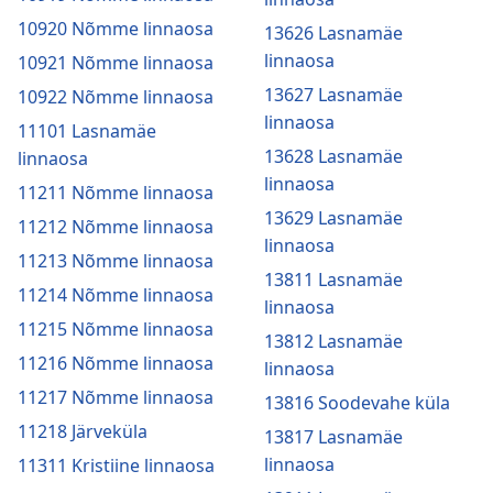
10920 Nõmme linnaosa
13626 Lasnamäe
linnaosa
10921 Nõmme linnaosa
13627 Lasnamäe
10922 Nõmme linnaosa
linnaosa
11101 Lasnamäe
13628 Lasnamäe
linnaosa
linnaosa
11211 Nõmme linnaosa
13629 Lasnamäe
11212 Nõmme linnaosa
linnaosa
11213 Nõmme linnaosa
13811 Lasnamäe
11214 Nõmme linnaosa
linnaosa
11215 Nõmme linnaosa
13812 Lasnamäe
11216 Nõmme linnaosa
linnaosa
11217 Nõmme linnaosa
13816 Soodevahe küla
11218 Järveküla
13817 Lasnamäe
linnaosa
11311 Kristiine linnaosa