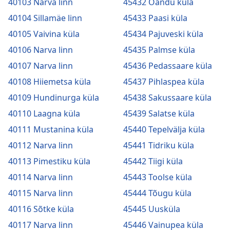
40103 Narva linn
45432 Oandu küla
40104 Sillamäe linn
45433 Paasi küla
40105 Vaivina küla
45434 Pajuveski küla
40106 Narva linn
45435 Palmse küla
40107 Narva linn
45436 Pedassaare küla
40108 Hiiemetsa küla
45437 Pihlaspea küla
40109 Hundinurga küla
45438 Sakussaare küla
40110 Laagna küla
45439 Salatse küla
40111 Mustanina küla
45440 Tepelvälja küla
40112 Narva linn
45441 Tidriku küla
40113 Pimestiku küla
45442 Tiigi küla
40114 Narva linn
45443 Toolse küla
40115 Narva linn
45444 Tõugu küla
40116 Sõtke küla
45445 Uusküla
40117 Narva linn
45446 Vainupea küla