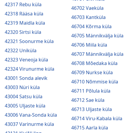
42317 Rebu küla
46702 Vaeküla
42318 Rääsa küla
46703 Kantküla
42319 Maidla küla
46704 Kõrma küla
42320 Sirtsi küla
46705 Männikvälja küla
42321 Soonurme küla
46706 Miila küla
42322 Uniküla
46707 Männikvälja küla
42323 Veneoja küla
46708 Mõedaka küla
42324 Virunurme küla
46709 Nurkse küla
43001 Sonda alevik
46710 Nõmmise küla
43003 Nüri küla
46711 Põlula küla
43004 Satsu küla
46712 Sae küla
43005 Uljaste küla
46713 Uljaste küla
43006 Vana-Sonda küla
46714 Viru-Kabala küla
43037 Varinurme küla
46715 Aarla küla