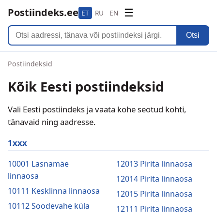
Postiindeks.ee
☰
ET
RU
EN
Otsi
Postiindeksid
Kõik Eesti postiindeksid
Vali Eesti postiindeks ja vaata kohe seotud kohti,
tänavaid ning aadresse.
1xxx
10001 Lasnamäe
12013 Pirita linnaosa
linnaosa
12014 Pirita linnaosa
10111 Kesklinna linnaosa
12015 Pirita linnaosa
10112 Soodevahe küla
12111 Pirita linnaosa