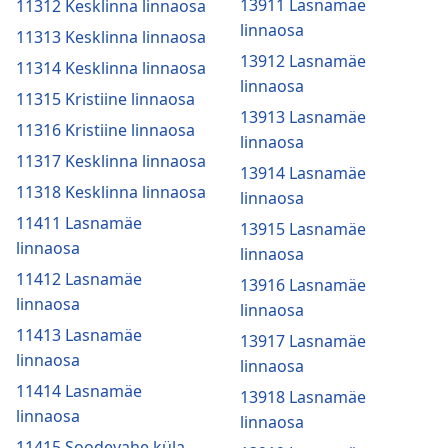
13911 Lasnamäe
11312 Kesklinna linnaosa
linnaosa
11313 Kesklinna linnaosa
13912 Lasnamäe
11314 Kesklinna linnaosa
linnaosa
11315 Kristiine linnaosa
13913 Lasnamäe
11316 Kristiine linnaosa
linnaosa
11317 Kesklinna linnaosa
13914 Lasnamäe
11318 Kesklinna linnaosa
linnaosa
11411 Lasnamäe
13915 Lasnamäe
linnaosa
linnaosa
11412 Lasnamäe
13916 Lasnamäe
linnaosa
linnaosa
11413 Lasnamäe
13917 Lasnamäe
linnaosa
linnaosa
11414 Lasnamäe
13918 Lasnamäe
linnaosa
linnaosa
11415 Soodevahe küla