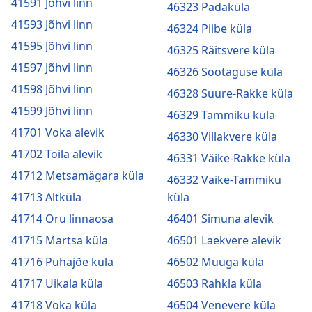
41591 Jõhvi linn
46323 Padaküla
41593 Jõhvi linn
46324 Piibe küla
41595 Jõhvi linn
46325 Räitsvere küla
41597 Jõhvi linn
46326 Sootaguse küla
41598 Jõhvi linn
46328 Suure-Rakke küla
41599 Jõhvi linn
46329 Tammiku küla
41701 Voka alevik
46330 Villakvere küla
41702 Toila alevik
46331 Väike-Rakke küla
41712 Metsamägara küla
46332 Väike-Tammiku
41713 Altküla
küla
41714 Oru linnaosa
46401 Simuna alevik
41715 Martsa küla
46501 Laekvere alevik
41716 Pühajõe küla
46502 Muuga küla
41717 Uikala küla
46503 Rahkla küla
41718 Voka küla
46504 Venevere küla