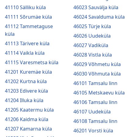
41110 Sälliku küla
46023 Sauvälja küla
41111 Sõrumäe küla
46024 Savalduma küla
41112 Tammetaguse
46025 Türje küla
küla
46026 Uudeküla
41113 Tärivere küla
46027 Vadiküla
41114 Vaikla küla
46028 Vistla küla
41115 Varesmetsa küla
46029 Võhmetu küla
41201 Kuremäe küla
46030 Võhmuta küla
41202 Kurtna küla
46101 Tamsalu linn
41203 Edivere küla
46105 Metskaevu küla
41204 Illuka küla
46106 Tamsalu linn
41205 Kaatermu küla
46107 Uudeküla
41206 Kaidma küla
46108 Tamsalu linn
41207 Kamarna küla
46201 Vorsti küla