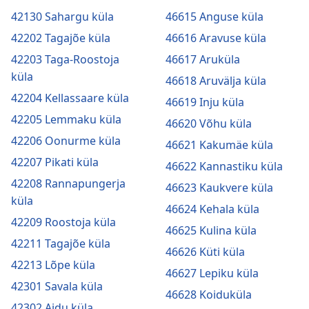
42130 Sahargu küla
46615 Anguse küla
42202 Tagajõe küla
46616 Aravuse küla
42203 Taga-Roostoja
46617 Aruküla
küla
46618 Aruvälja küla
42204 Kellassaare küla
46619 Inju küla
42205 Lemmaku küla
46620 Võhu küla
42206 Oonurme küla
46621 Kakumäe küla
42207 Pikati küla
46622 Kannastiku küla
42208 Rannapungerja
46623 Kaukvere küla
küla
46624 Kehala küla
42209 Roostoja küla
46625 Kulina küla
42211 Tagajõe küla
46626 Küti küla
42213 Lõpe küla
46627 Lepiku küla
42301 Savala küla
46628 Koiduküla
42302 Aidu küla