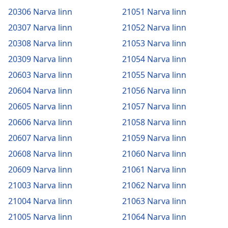
20306 Narva linn
21051 Narva linn
20307 Narva linn
21052 Narva linn
20308 Narva linn
21053 Narva linn
20309 Narva linn
21054 Narva linn
20603 Narva linn
21055 Narva linn
20604 Narva linn
21056 Narva linn
20605 Narva linn
21057 Narva linn
20606 Narva linn
21058 Narva linn
20607 Narva linn
21059 Narva linn
20608 Narva linn
21060 Narva linn
20609 Narva linn
21061 Narva linn
21003 Narva linn
21062 Narva linn
21004 Narva linn
21063 Narva linn
21005 Narva linn
21064 Narva linn