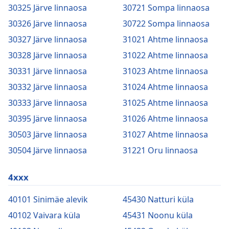
30325 Järve linnaosa
30721 Sompa linnaosa
30326 Järve linnaosa
30722 Sompa linnaosa
30327 Järve linnaosa
31021 Ahtme linnaosa
30328 Järve linnaosa
31022 Ahtme linnaosa
30331 Järve linnaosa
31023 Ahtme linnaosa
30332 Järve linnaosa
31024 Ahtme linnaosa
30333 Järve linnaosa
31025 Ahtme linnaosa
30395 Järve linnaosa
31026 Ahtme linnaosa
30503 Järve linnaosa
31027 Ahtme linnaosa
30504 Järve linnaosa
31221 Oru linnaosa
4xxx
40101 Sinimäe alevik
45430 Natturi küla
40102 Vaivara küla
45431 Noonu küla