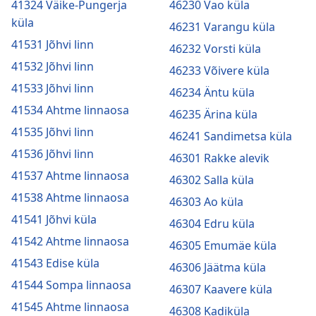
41324 Väike-Pungerja
46230 Vao küla
küla
46231 Varangu küla
41531 Jõhvi linn
46232 Vorsti küla
41532 Jõhvi linn
46233 Võivere küla
41533 Jõhvi linn
46234 Äntu küla
41534 Ahtme linnaosa
46235 Ärina küla
41535 Jõhvi linn
46241 Sandimetsa küla
41536 Jõhvi linn
46301 Rakke alevik
41537 Ahtme linnaosa
46302 Salla küla
41538 Ahtme linnaosa
46303 Ao küla
41541 Jõhvi küla
46304 Edru küla
41542 Ahtme linnaosa
46305 Emumäe küla
41543 Edise küla
46306 Jäätma küla
41544 Sompa linnaosa
46307 Kaavere küla
41545 Ahtme linnaosa
46308 Kadiküla